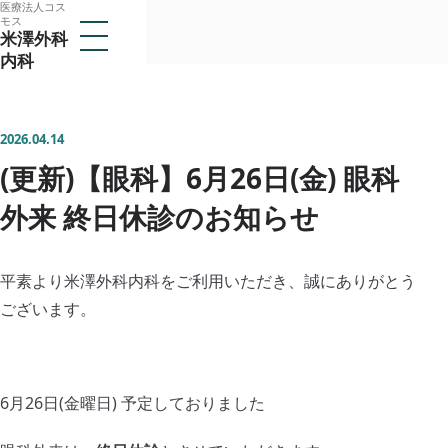
医療法人コス
本
モス
メ
米澤外科
文
ニ
内科
ュ
へ
ー
医療法人コスモス
ス
を
米澤外科内科
開
キ
く
2026.04.14
ッ
(更新)【眼科】6月26日(金) 眼科
トップ
プ
当クリニックについて
外来 終日休診のお知らせ
子
メ
医師紹介
ニ
ュ
平素より米澤外科内科をご利用いただき、誠にありがとう
診療案内
ー
子
ございます。
を
メ
アクセス
開
ニ
閉
ュ
採用情報
ー
を
6月26日(金曜日) 予定しておりました
開
閉
所在地