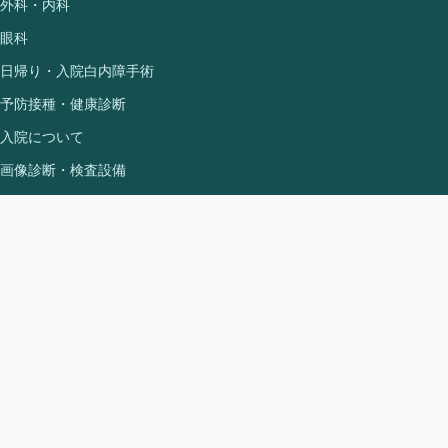
外科・内科
眼科
日帰り・入院白内障手術
予防接種・健康診断
入院について
画像診断・検査設備
診療時間
午前 9:00〜12:00
午後 15:00〜18:00
休診日：日曜日・祝祭日
駐車場：あり（50台）
© 2026 医療法人コスモス 米澤外科内科 All Rights Reserved.