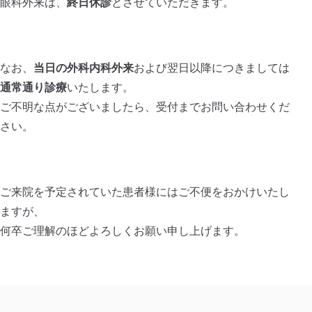
眼科外来は、
終日休診
とさせていただきます。
〒243-0213 神奈川県厚木市飯山172
診療時間
午前 9:00〜12:00
なお、
当日の外科内科外来
および翌日以降につきましては
午後 15:00〜18:00
通常通り診療
いたします。
土曜 9:00〜12:00
ご不明な点がございましたら、受付までお問い合わせくだ
休診日
さい。
日曜日・祝祭日
ご来院を予定されていた患者様にはご不便をおかけいたし
電話
WEB問診
診療時間
アクセス
ますが、
何卒ご理解のほどよろしくお願い申し上げます。