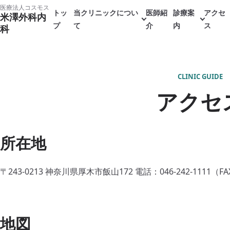
本
医療法人コスモス
トッ
当クリニックについ
医師紹
診療案
アクセ
米澤外科内
文
プ
て
介
内
ス
科
へ
ス
キ
CLINIC GUIDE
ッ
アクセ
プ
所在地
〒243-0213 神奈川県厚木市飯山172 電話：046-242-1111（FAX
地図