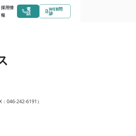
採用情
電
WEB問
話
診
報
ス
：046-242-6191）