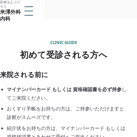
医療法人コス
本
モス
メ
米澤外科
文
ニ
内科
ュ
へ
ー
医療法人コスモス
ス
を
米澤外科内科
開
キ
く
CLINIC GUIDE
ッ
トップ
初めて受診される方へ
プ
当クリニックについて
子
来院される前に
メ
医師紹介
ニ
ュ
診療案内
マイナンバーカード もしくは 資格確認書を必ず持参
し
ー
子
を
メ
てご来院ください。
アクセス
開
ニ
閉
ュ
おくすり手帳をお持ちの方は、ご持参いただけますと
採用情報
ー
診察がスムーズです。
を
開
紹介状をお持ちの方は、マイナンバーカード もしくは
閉
所在地
資格確認書とあわせて受付へご提出ください。