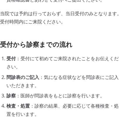
〒243-0213 神奈川県厚木市飯山172
当院では予約は行っておらず、当日受付のみとなります。
診療時間
受付時間内にご来院ください。
午前 9:00〜12:00
午後 15:00〜18:00
土曜 9:00〜12:00
受付から診察までの流れ
休診日
日曜日・祝祭日
受付
：受付にて初めてご来院されたことをお伝えくだ
さい。
問診表のご記入
：気になる症状などを問診表にご記入
電話
WEB問診
診療時間
アクセス
いただきます。
診察
：医師が問診表をもとに診察を行います。
検査・処置
：診察の結果、必要に応じて各種検査・処
置を行います。