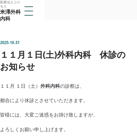
医療法人コス
本
モス
メ
米澤外科
文
ニ
内科
ュ
へ
ー
医療法人コスモス
ス
を
米澤外科内科
開
キ
く
2025.10.31
ッ
１１月１日(土)外科内科 休診の
トップ
プ
当クリニックについて
お知らせ
子
メ
医師紹介
ニ
ュ
１１月 １日（土）
外科内科
の診察は、
診療案内
ー
子
を
メ
アクセス
都合により休診とさせていただきます。
開
ニ
閉
ュ
採用情報
ー
皆様には、大変ご迷惑をお掛け致しますが、
を
開
よろしくお願い申し上げます。
閉
所在地