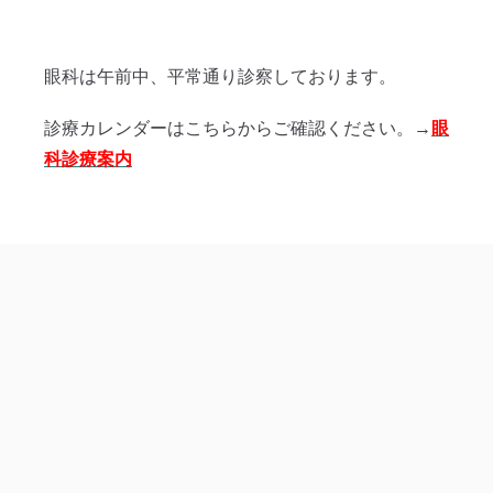
〒243-0213 神奈川県厚木市飯山172
診療時間
眼科は午前中、平常通り診察しております。
午前 9:00〜12:00
午後 15:00〜18:00
診療カレンダーはこちらからご確認ください。→
眼
土曜 9:00〜12:00
科診療案内
休診日
日曜日・祝祭日
電話
WEB問診
診療時間
アクセス