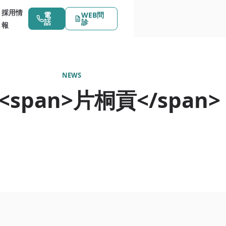
採用情
電
WEB問
話
診
報
NEWS
<span>片桐貢</span>