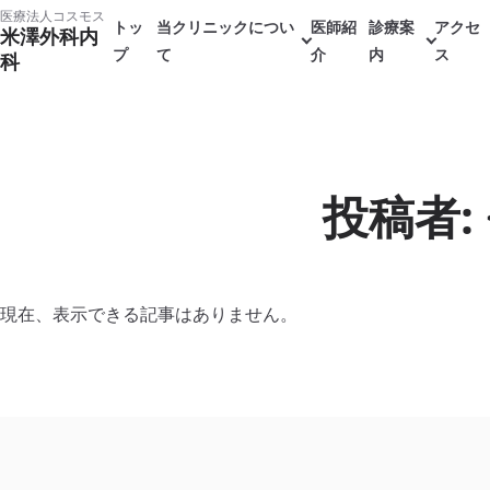
本
医療法人コスモス
トッ
当クリニックについ
医師紹
診療案
アクセ
米澤外科内
文
プ
て
介
内
ス
科
へ
ス
キ
ッ
投稿者: 
プ
現在、表示できる記事はありません。