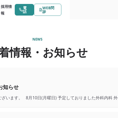
採用情
電
WEB問
話
診
報
NEWS
着情報・お知らせ
のお知らせ
います。 8月10日(月曜日) 予定しておりました外科内科 