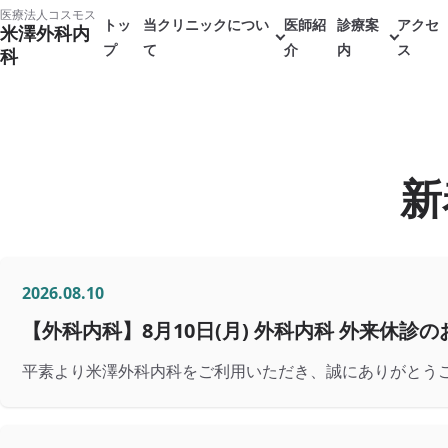
本
医療法人コスモス
トッ
当クリニックについ
医師紹
診療案
アクセ
米澤外科内
文
プ
て
介
内
ス
科
へ
ス
キ
ッ
新
プ
2026.08.10
【外科内科】8月10日(月) 外科内科 外来休診
平素より米澤外科内科をご利用いただき、誠にありがとうござ