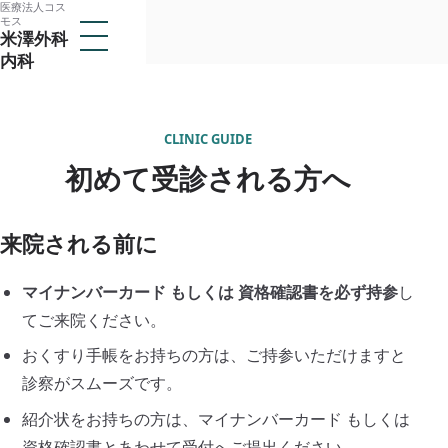
医療法人コス
本
モス
メ
米澤外科
文
ニ
内科
ュ
へ
ー
医療法人コスモス
ス
を
米澤外科内科
開
キ
く
CLINIC GUIDE
ッ
トップ
初めて受診される方へ
プ
当クリニックについて
子
来院される前に
メ
医師紹介
ニ
ュ
診療案内
マイナンバーカード もしくは 資格確認書を必ず持参
し
ー
子
を
メ
てご来院ください。
アクセス
開
ニ
閉
ュ
おくすり手帳をお持ちの方は、ご持参いただけますと
採用情報
ー
診察がスムーズです。
を
開
紹介状をお持ちの方は、マイナンバーカード もしくは
閉
所在地
資格確認書とあわせて受付へご提出ください。