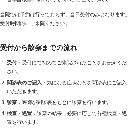
〒243-0213 神奈川県厚木市飯山172
当院では予約は行っておらず、当日受付のみとなります。
診療時間
受付時間内にご来院ください。
午前 9:00〜12:00
午後 15:00〜18:00
土曜 9:00〜12:00
受付から診察までの流れ
休診日
日曜日・祝祭日
受付
：受付にて初めてご来院されたことをお伝えくだ
さい。
問診表のご記入
：気になる症状などを問診表にご記入
電話
WEB問診
診療時間
アクセス
いただきます。
診察
：医師が問診表をもとに診察を行います。
検査・処置
：診察の結果、必要に応じて各種検査・処
置を行います。