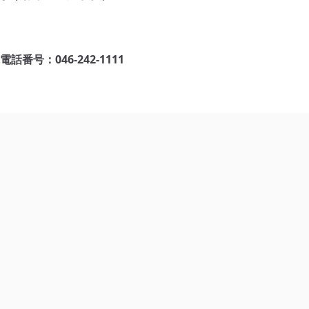
〒243-0213 神奈川県厚木市飯山172
診療時間
午前 9:00〜12:00
電話番号：046-242-1111
午後 15:00〜18:00
土曜 9:00〜12:00
休診日
日曜日・祝祭日
電話
WEB問診
診療時間
アクセス