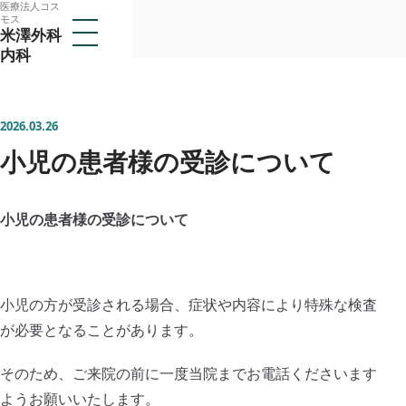
医療法人コス
本
モス
メ
米澤外科
文
ニ
内科
ュ
へ
ー
医療法人コスモス
ス
を
米澤外科内科
開
キ
く
2026.03.26
ッ
小児の患者様の受診について
トップ
プ
当クリニックについて
子
メ
小児の患者様の受診について
医師紹介
ニ
ュ
診療案内
ー
子
を
メ
アクセス
開
ニ
小児の方が受診される場合、症状や内容により特殊な検査
閉
ュ
採用情報
が必要となることがあります。
ー
を
開
そのため、ご来院の前に一度当院までお電話くださいます
閉
所在地
ようお願いいたします。