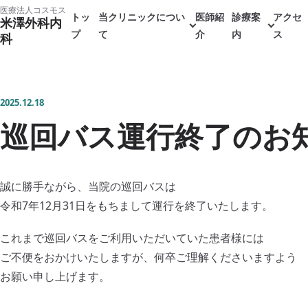
本
医療法人コスモス
トッ
当クリニックについ
医師紹
診療案
アクセ
米澤外科内
文
プ
て
介
内
ス
科
へ
ス
キ
2025.12.18
ッ
巡回バス運行終了のお
プ
誠に勝手ながら、当院の巡回バスは
令和7年12月31日をもちまして運行を終了いたします。
これまで巡回バスをご利用いただいていた患者様には
ご不便をおかけいたしますが、何卒ご理解くださいますよう
お願い申し上げます。