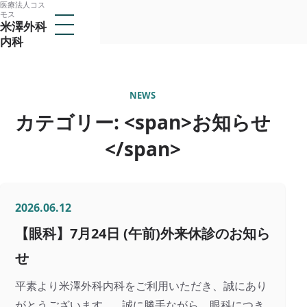
医療法人コス
本
モス
メ
米澤外科
文
ニ
内科
ュ
へ
ー
医療法人コスモス
ス
を
米澤外科内科
開
キ
く
NEWS
ッ
カテゴリー: <span>お知らせ
トップ
プ
当クリニックについて
</span>
子
メ
医師紹介
ニ
ュ
診療案内
ー
子
2026.06.12
を
メ
アクセス
開
ニ
【眼科】7月24日 (午前)外来休診のお知ら
閉
ュ
採用情報
ー
せ
を
開
平素より米澤外科内科をご利用いただき、誠にあり
閉
所在地
がとうございます。 誠に勝手ながら、眼科につき