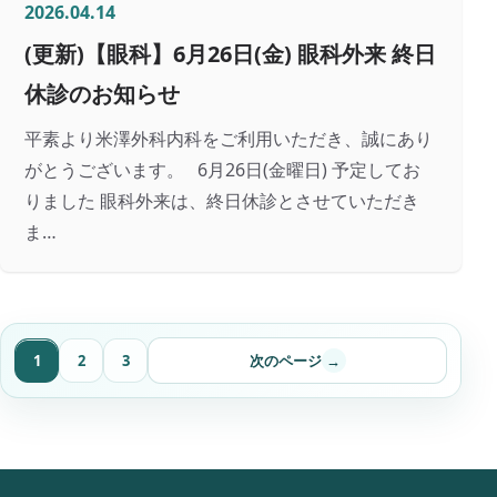
2026.04.14
(更新)【眼科】6月26日(金) 眼科外来 終日
休診のお知らせ
平素より米澤外科内科をご利用いただき、誠にあり
がとうございます。 6月26日(金曜日) 予定してお
りました 眼科外来は、終日休診とさせていただき
ま…
記
1
2
3
次のページ
→
事
一
覧