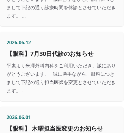
〒243-0213 神奈川県厚木市飯山172
まして下記の通り診療時間を休診とさせていただき
ます。 …
診療時間
午前 9:00〜12:00
午後 15:00〜18:00
土曜 9:00〜12:00
2026.06.12
休診日
【眼科】7月30日代診のお知らせ
日曜日・祝祭日
平素より米澤外科内科をご利用いただき、誠にあり
がとうございます。 誠に勝手ながら、眼科につき
まして下記の通り担当医師を変更とさせていただき
電話
WEB問診
診療時間
アクセス
ます。 …
2026.06.01
【眼科】 木曜担当医変更のお知らせ